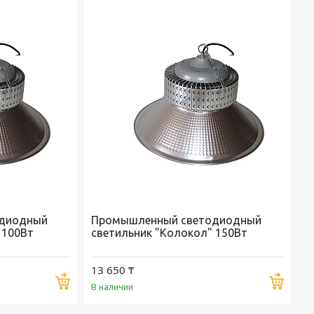
диодный
Промышленный светодиодный
 100Вт
светильник "Колокол" 150Вт
13 650 ₸
Купить
Купи
В наличии