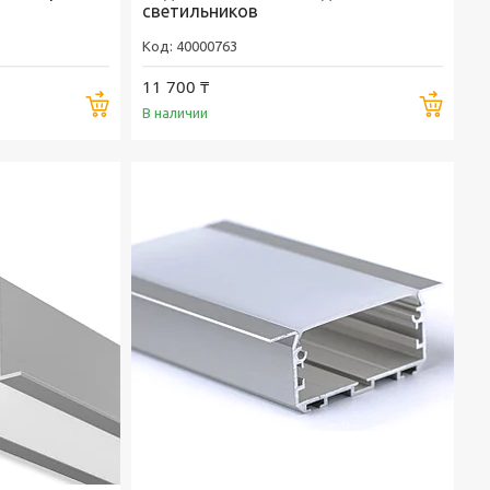
светильников
40000763
11 700 ₸
Купить
Купи
В наличии