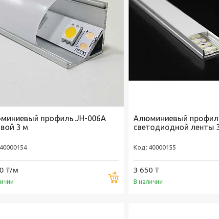
миниевый профиль JH-006A
Алюминиевый профиль
овой 3 м
светодиодной ленты 
40000154
40000155
0 ₸/м
3 650 ₸
Купить
личии
В наличии