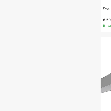
6 50
В на