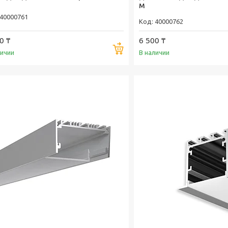
м
40000761
40000762
0 ₸
6 500 ₸
Купить
личии
В наличии