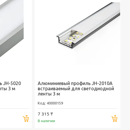
 JH-5020
Алюминиевый профиль JH-2010A
нты 3 м
встраиваемый для светодиодной
ленты 3 м
40000159
7 315 ₸
Купить
Купи
В наличии