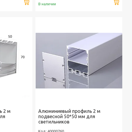
Купить
Купи
В наличии
 2 м
Алюминиевый профиль 2 м
для
подвесной 50*50 мм для
светильников
40000760