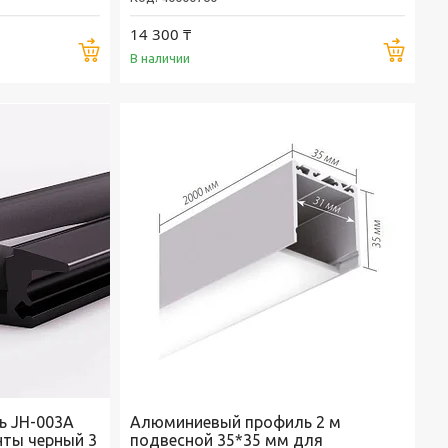
14 300 ₸
Купить
Купи
В наличии
ь JH-003A
Алюминиевый профиль 2 м
нты черный 3
подвесной 35*35 мм для