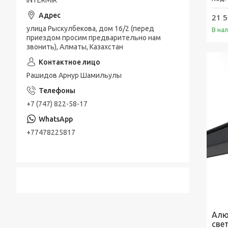
INTERMIR
21 5
улица Рыскулбекова, дом 16/2 (перед
В на
приездом просим предварительно нам
звонить), Алматы, Казахстан
Рашидов Арнур Шамильулы
+7 (747) 822-58-17
+77478225817
Алю
све