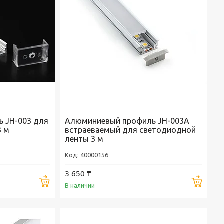
 JH-003 для
Алюминиевый профиль JH-003A
3 м
встраеваемый для светодиодной
ленты 3 м
40000156
3 650 ₸
Купить
Купи
В наличии