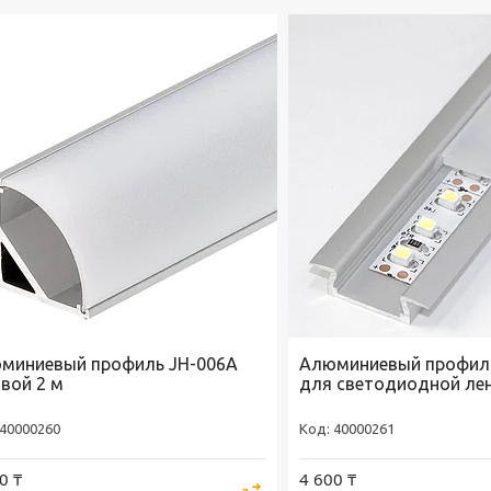
миниевый профиль JH-006A
Алюминиевый профил
овой 2 м
для светодиодной ле
40000260
40000261
0 ₸
4 600 ₸