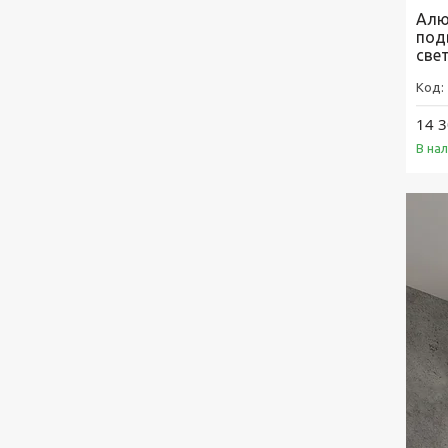
Алю
под
све
14 3
В на