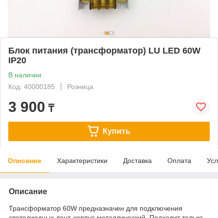
Блок питания (трансформатор) LU LED 60W
IP20
В наличии
Код: 40000185
Розница
3 900
₸
Купить
Описание
Характеристики
Доставка
Оплата
Усл
Описание
Трансформатор 60W предназначен для подключения
светодиодных лент, корпус металлический. Подходит только