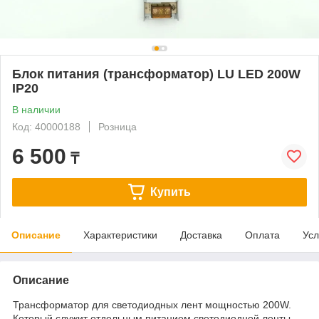
Блок питания (трансформатор) LU LED 200W
IP20
В наличии
Код: 40000188
Розница
6 500
₸
Купить
Описание
Характеристики
Доставка
Оплата
Усл
Описание
Трансформатор для светодиодных лент мощностью 200W.
Который служит отдельным питанием светодиодной ленты