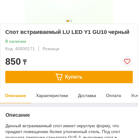
Спот встраиваемый LU LED Y1 GU10 черный
В наличии
Код: 40000171
Розница
850
₸
Купить
Описание
Характеристики
Доставка
Оплата
Усл
Описание
Данный встраиваемый спот имеет округлую форму, что
придает помещению более утонченный стиль. Под спот
подходит лампочка стандарта GU5.3, выполнен спот в