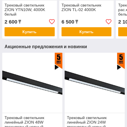
Трековый светильник
Трековый светильник
Трек
ZION YTN10W, 4000K
ZION TL-02 4000K
рас.
белый
бел
2 600
6 500
2 1
₸
₸
Купить
Купить
Акционные предложения и новинки
Трековый светильник
Трековый светильник
линейный ZION 48W
линейный ZION 24W
трехцветный черный
трехцветный черный