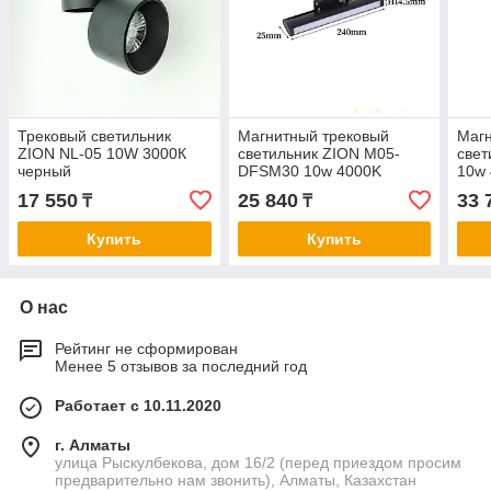
Трековый светильник
Магнитный трековый
Магн
ZION NL-05 10W 3000К
светильник ZION M05-
свет
черный
DFSM30 10w 4000K
10w
17 550
25 840
33 
₸
₸
Купить
Купить
О нас
Рейтинг не сформирован
Менее 5 отзывов за последний год
Работает с 10.11.2020
г. Алматы
улица Рыскулбекова, дом 16/2 (перед приездом просим
предварительно нам звонить), Алматы, Казахстан