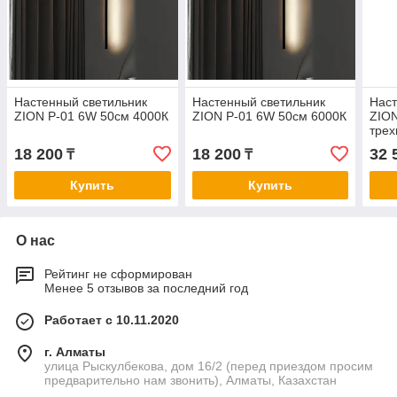
Настенный светильник
Настенный светильник
Наст
ZION P-01 6W 50см 4000К
ZION P-01 6W 50см 6000К
ZION
трех
18 200
18 200
32 
₸
₸
Купить
Купить
О нас
Рейтинг не сформирован
Менее 5 отзывов за последний год
Работает с 10.11.2020
г. Алматы
улица Рыскулбекова, дом 16/2 (перед приездом просим
предварительно нам звонить), Алматы, Казахстан