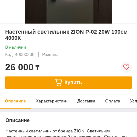
Настенный светильник ZION P-02 20W 100см
4000К
В наличии
Код: 40000338
Розница
26 000
₸
Купить
Описание
Характеристики
Доставка
Оплата
Усл
Описание
Настенный светильник от бренда ZION. Светильник
используется для декоративной подсветки стен. Светильник