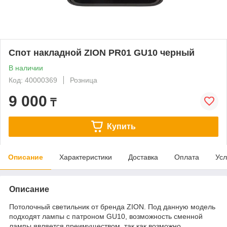
Спот накладной ZION PR01 GU10 черный
В наличии
Код: 40000369
Розница
9 000
₸
Купить
Описание
Характеристики
Доставка
Оплата
Усл
Описание
Потолочный светильник от бренда ZION. Под данную модель
подходят лампы с патроном GU10, возможность сменной
лампы является преимуществом, так как возможно