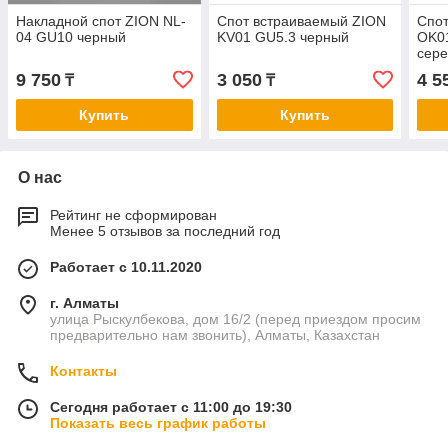
Накладной спот ZION NL-
Спот встраиваемый ZION
Спот
04 GU10 черный
KV01 GU5.3 черный
OK01
сер
9 750
3 050
4 5
₸
₸
Купить
Купить
О нас
Рейтинг не сформирован
Менее 5 отзывов за последний год
Работает с 10.11.2020
г. Алматы
улица Рыскулбекова, дом 16/2 (перед приездом просим
предварительно нам звонить), Алматы, Казахстан
Контакты
Сегодня работает с 11:00 до 19:30
Показать весь график работы