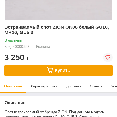
Встраиваемый спот ZION OK06 белый GU10,
MR16, GU5.3
В наличии
Код: 40000382
Розница
3 250
₸
Купить
Описание
Характеристики
Доставка
Оплата
Усл
Описание
Спот встраиваемый от бренда ZION. Под данную модель
подходят лампы с патроном GU10, GU5.3. Светильник