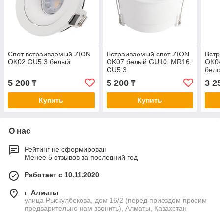
Спот встраиваемый ZION
Встраиваемый спот ZION
Встр
OK02 GU5.3 белый
OK07 белый GU10, MR16,
OK0
GU5.3
бел
5 200
5 200
3 2
₸
₸
Купить
Купить
О нас
Рейтинг не сформирован
Менее 5 отзывов за последний год
Работает с 10.11.2020
г. Алматы
улица Рыскулбекова, дом 16/2 (перед приездом просим
предварительно нам звонить), Алматы, Казахстан