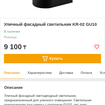
Уличный фасадный светильник KR-02 GU10
В наличии
Розница
9 100
₸
Купить
Описание
Характеристики
Доставка
Оплата
Усл
Описание
Уличный фасадный светодиодный светильник,
предназначенный для уличного освещения. Светильник
предназначен под лампы с патроном GU10, это дает