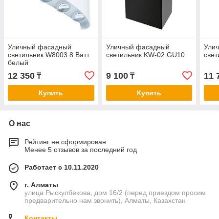
Уличный фасадный
Уличный фасадный
Ули
светильник W8003 8 Ватт
светильник KW-02 GU10
све
белый
12 350
9 100
11 
₸
₸
Купить
Купить
О нас
Рейтинг не сформирован
Менее 5 отзывов за последний год
Работает с 10.11.2020
г. Алматы
улица Рыскулбекова, дом 16/2 (перед приездом просим
предварительно нам звонить), Алматы, Казахстан
Контакты