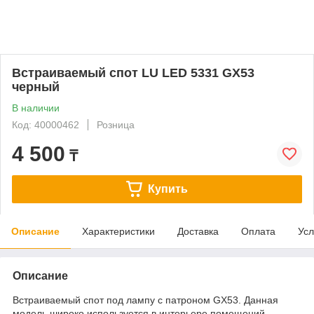
Встраиваемый спот LU LED 5331 GX53
черный
В наличии
Код: 40000462
Розница
4 500
₸
Купить
Описание
Характеристики
Доставка
Оплата
Усл
Описание
Встраиваемый спот под лампу с патроном GX53. Данная
модель широко используется в интерьере помещений.