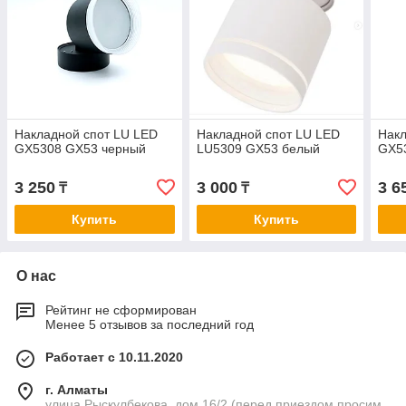
Накладной спот LU LED
Накладной спот LU LED
Накл
GX5308 GX53 черный
LU5309 GX53 белый
GX5
3 250
3 000
3 6
₸
₸
Купить
Купить
О нас
Рейтинг не сформирован
Менее 5 отзывов за последний год
Работает с 10.11.2020
г. Алматы
улица Рыскулбекова, дом 16/2 (перед приездом просим