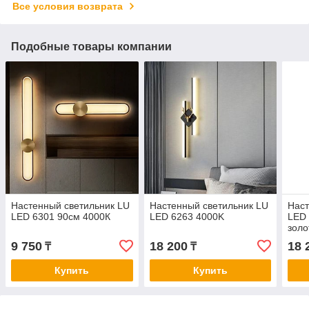
Все условия возврата
Подобные товары компании
Настенный светильник LU
Настенный светильник LU
Наст
LED 6301 90см 4000К
LED 6263 4000K
LED 
золо
9 750
18 200
18 
₸
₸
Купить
Купить