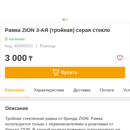
Рамка ZION 3-АЯ (тройная) серая стекло
В наличии
Код: 40000503
Розница
3 000
₸
Купить
Описание
Характеристики
Доставка
Оплата
Усл
Описание
Тройная стеклянная рамка от бренда ZION. Рамка
используется только с переключателями и розетками от
бренда ZION. В данной модели возможно устанавливать не