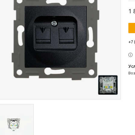
1 
+7 
во