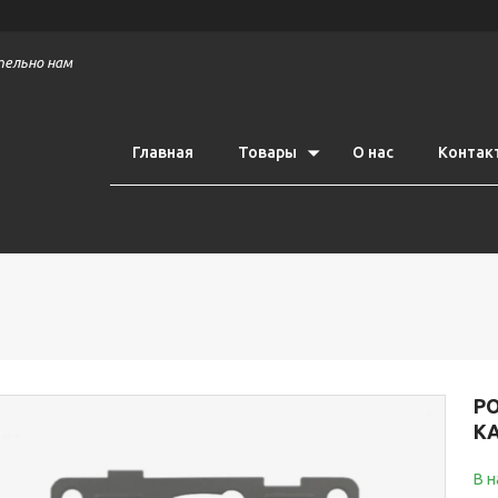
тельно нам
Главная
Товары
О нас
Контак
РО
KA
В 