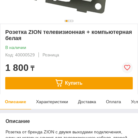
Розетка ZION телевизионная + компьютерная
белая
В наличии
Код: 40000529
Розница
1 800
₸
Купить
Описание
Характеристики
Доставка
Оплата
Усл
Описание
Розетка от бренда ZION с двумя выходами подключения,
один из которых служит для телевизионного кабеля, второй