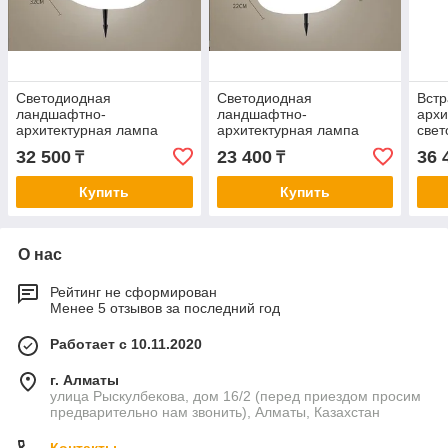
Светодиодная
Светодиодная
Вст
ландшафтно-
ландшафтно-
архи
архитектурная лампа
архитектурная лампа
свет
"камень" E27
"камень" E27
24Вт
32 500
23 400
36 
₸
₸
Купить
Купить
О нас
Рейтинг не сформирован
Менее 5 отзывов за последний год
Работает с 10.11.2020
г. Алматы
улица Рыскулбекова, дом 16/2 (перед приездом просим
предварительно нам звонить), Алматы, Казахстан