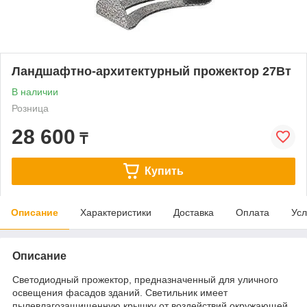
Ландшафтно-архитектурный прожектор 27Вт
В наличии
Розница
28 600
₸
Купить
Описание
Характеристики
Доставка
Оплата
Усл
Описание
Светодиодный прожектор, предназначенный для уличного
освещения фасадов зданий. Светильник имеет
пылевлагозащищенную крышку от воздействий окружающей