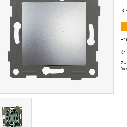
3 
+7 
во