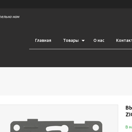
тельно нам
Главная
Товары
О нас
Контак
В
Z
В 