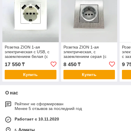
Розетка ZION 1-ая
Розетка ZION 1-ая
Розе
электрическая с USB, с
электрическая, с
элек
заземлением белая (с
заземлением серая (с
с за
рамкой)
рамкой алюминий)
рам
17 550
8 450
9 7
₸
₸
Купить
Купить
О нас
Рейтинг не сформирован
Менее 5 отзывов за последний год
Работает с 10.11.2020
г. Алматы