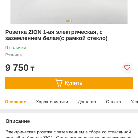
Розетка ZION 1-ая электрическая, с
заземлением белая(с рамкой стекло)
В наличии
Розница
9 750
₸
Купить
Описание
Характеристики
Доставка
Оплата
Усл
Описание
Электрическая розетка с заземлением в сборе со стеклянной
рамкой от бренда ZION. Стандартная розетка предназначена