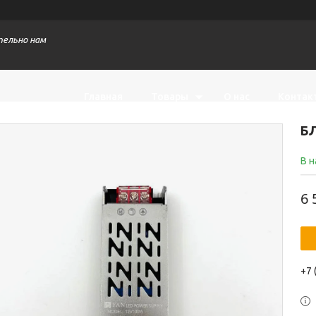
тельно нам
Главная
Товары
О нас
Контак
БЛ
В 
6 
+7 