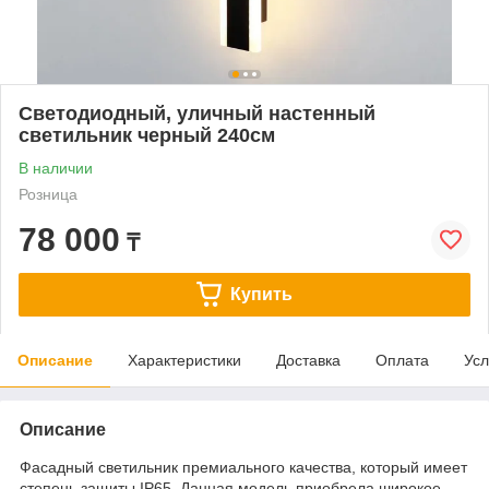
Светодиодный, уличный настенный
светильник черный 240см
В наличии
Розница
78 000
₸
Купить
Описание
Характеристики
Доставка
Оплата
Усл
Описание
Фасадный светильник премиального качества, который имеет
степень защиты IP65. Данная модель приобрела широкое