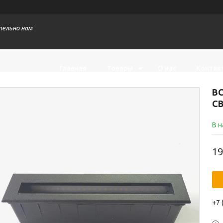
тельно нам
Главная
Товары
О нас
Контак
В
СВ
В 
19
+7 