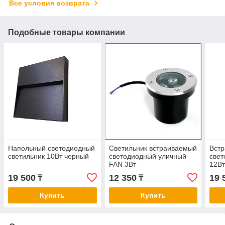
Все условия возврата
Подобные товары компании
Напольный светодиодный
Светильник встраиваемый
Вст
светильник 10Вт черный
светодиодный уличный
свет
FAN 3Вт
12Вт
чер
19 500
12 350
19 
₸
₸
Купить
Купить