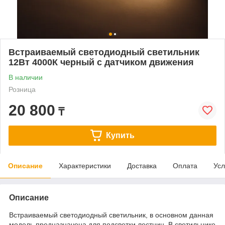
Встраиваемый светодиодный светильник
12Вт 4000К черный с датчиком движения
В наличии
Розница
20 800
₸
Купить
Описание
Характеристики
Доставка
Оплата
Усл
Описание
Встраиваемый светодиодный светильник, в основном данная
модель предназначена для подсветки лестниц. В светильнике