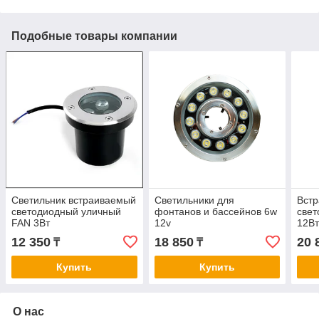
Подобные товары компании
Светильник встраиваемый
Светильники для
Вст
светодиодный уличный
фонтанов и бассейнов 6w
свет
FAN 3Вт
12v
12Вт
датч
12 350
18 850
20 
₸
₸
Купить
Купить
О нас