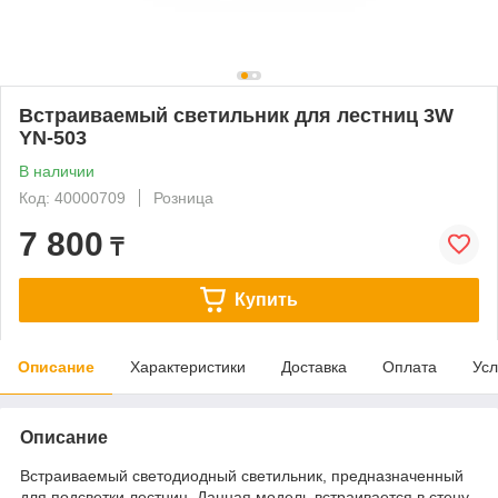
Встраиваемый светильник для лестниц 3W
YN-503
В наличии
Код: 40000709
Розница
7 800
₸
Купить
Описание
Характеристики
Доставка
Оплата
Усл
Описание
Встраиваемый светодиодный светильник, предназначенный
для подсветки лестниц. Данная модель встраивается в стену