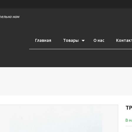
тельно нам
Главная
Товары
О нас
Контак
Т
В 