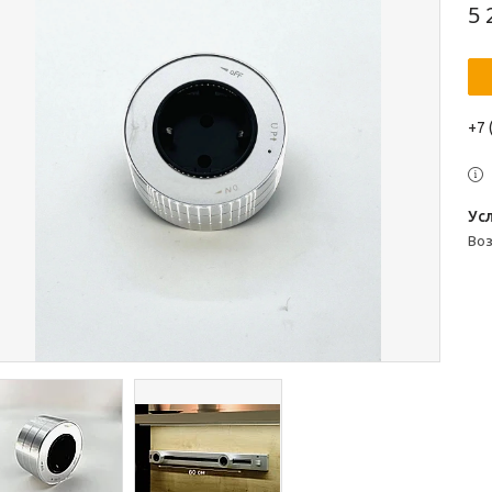
5 
+7 
во