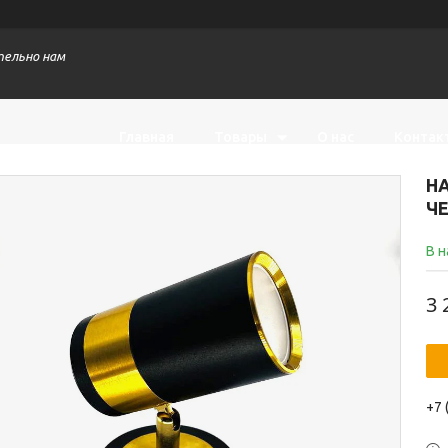
тельно нам
Главная
Товары
О нас
Контак
Н
Ч
В 
3 
+7 