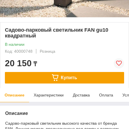
Садово-парковый светильник FAN gu10
квадратный
В наличии
Код: 40000748
Розница
20 150
₸
Купить
Описание
Характеристики
Доставка
Оплата
Усл
Описание
Садово-парковый светильник высокого качества от бренда
FAN. Данная модель предназначена под лампу с патроном