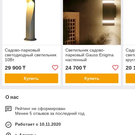
Садово-парковый
Светильник садово-
Сад
светодиодный светильник
парковый Gauss Enigma
свет
10Вт
настенный
круг
архитектурный, 2xGU10,
29 900
24 700
20 
₸
₸
100*105*245mm, 170-240V
/ 50Hz, 2xMa
Купить
Купить
О нас
Рейтинг не сформирован
Менее 5 отзывов за последний год
Работает с 10.11.2020