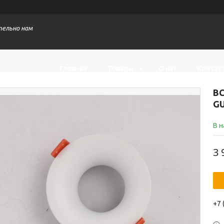
тельно нам
Главная
Товары
О нас
Контак
ВС
GU
В 
3 
+7 