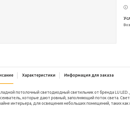
во
исание
Характеристики
Информация для заказа
кладной потолочный светодиодный светильник от бренда LU LED.
ссеиватель, которые дают ровный, заполняющий поток света. Све
айне интерьера, для освещения небольших помещений, таких как г