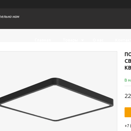
тельно нам
Главная
Товары
О нас
Контак
П
СВ
К
В 
22
+7 