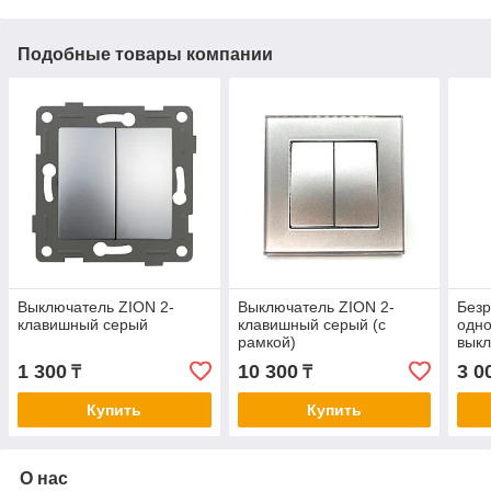
Подобные товары компании
Выключатель ZION 2-
Выключатель ZION 2-
Без
клавишный серый
клавишный серый (с
одн
рамкой)
выкл
01
1 300
10 300
3 0
₸
₸
Купить
Купить
О нас