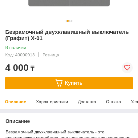
Безрамочный двухклавишный выключатель
(Графит) X-01
В наличии
Код: 40000913
Розница
4 000
₸
Купить
Описание
Характеристики
Доставка
Оплата
Усл
Описание
Безрамочный двухклавишный выключатель - это
электрическое устройство, предназначенное для управления