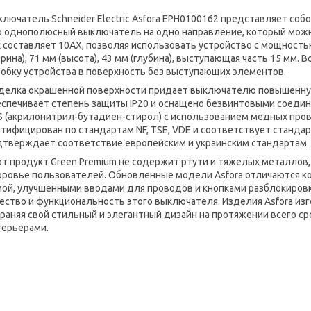
лючатель Schneider Electric Asfora EPH0100162 представляет собо
о однополюсный выключатель на одно направление, который можн
 составляет 10AX, позволяя использовать устройство с мощность
рина), 71 мм (высота), 43 мм (глубина), выступающая часть 15 мм
робку устройства в поверхность без выступающих элементов.
делка окрашенной поверхности придает выключателю повышенную 
еспечивает степень защиты IP20 и оснащено безвинтовыми соеди
S (акрилонитрил-бутадиен-стирол) с использованием медных пр
тифицирован по стандартам NF, TSE, VDE и соответствует стандарт
дтверждает соответствие европейским и украинским стандартам.
т продукт Green Premium не содержит ртути и тяжелых металлов,
оровье пользователей. Обновленные модели Asfora отличаются 
мой, улучшенными вводами для проводов и кнопками разблокиров
ество и функциональность этого выключателя. Изделия Asfora из
раняя свой стильный и элегантный дизайн на протяжении всего ср
терьерами.