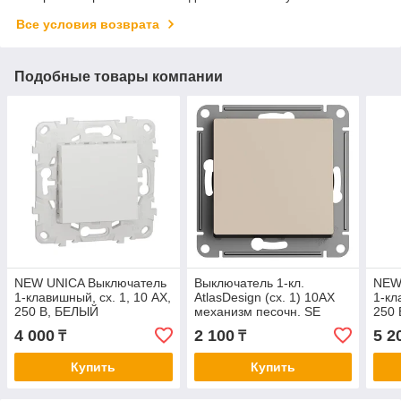
Все условия возврата
Подобные товары компании
NEW UNICA Выключатель
Выключатель 1-кл.
NEW
1-клавишный, сх. 1, 10 AX,
AtlasDesign (сх. 1) 10AX
1-кл
250 В, БЕЛЫЙ
механизм песочн. SE
250
ATN001211
4 000
2 100
5 2
₸
₸
Купить
Купить