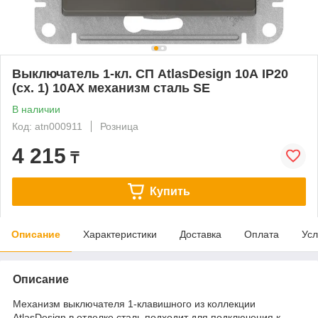
Выключатель 1-кл. СП AtlasDesign 10А IP20
(сх. 1) 10AX механизм сталь SE
В наличии
Код: atn000911
Розница
4 215
₸
Купить
Описание
Характеристики
Доставка
Оплата
Усл
Описание
Механизм выключателя 1-клавишного из коллекции
AtlasDesign в отделке сталь подходит для подключения к