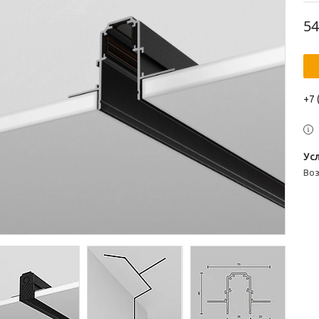
54
+7 
во