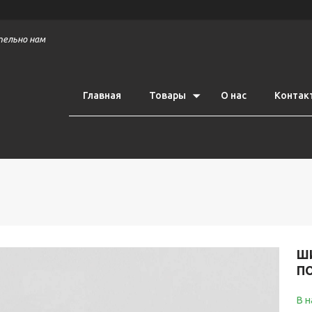
тельно нам
Главная
Товары
О нас
Контак
Ш
ПО
В 