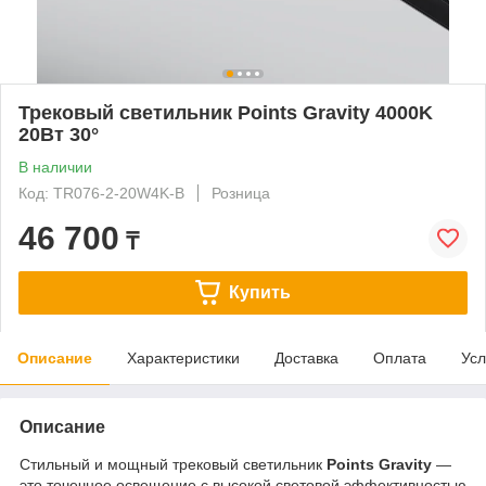
Трековый светильник Points Gravity 4000K
20Вт 30°
В наличии
Код: TR076-2-20W4K-B
Розница
46 700
₸
Купить
Описание
Характеристики
Доставка
Оплата
Усл
Описание
Стильный и мощный трековый светильник
Points Gravity
—
это точечное освещение с высокой световой эффективностью