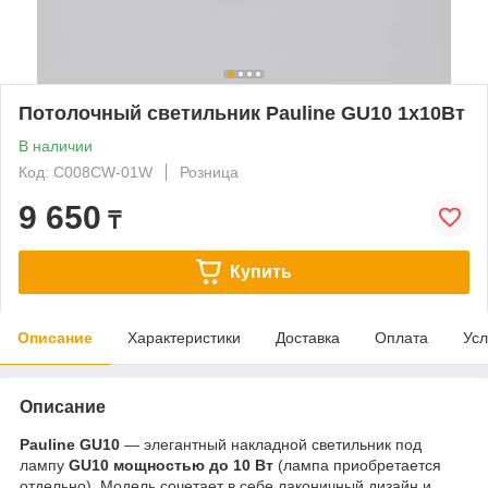
Потолочный светильник Pauline GU10 1x10Вт
В наличии
Код: C008CW-01W
Розница
9 650
₸
Купить
Описание
Характеристики
Доставка
Оплата
Усл
Описание
Pauline GU10
— элегантный накладной светильник под
лампу
GU10 мощностью до 10 Вт
(лампа приобретается
отдельно). Модель сочетает в себе лаконичный дизайн и