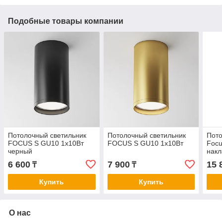
Подобные товары компании
Потолочный светильник
Потолочный светильник
Пото
FOCUS S GU10 1x10Вт
FOCUS S GU10 1x10Вт
Focu
черный
нак
6 600
7 900
15 
₸
₸
Купить
Купить
О нас