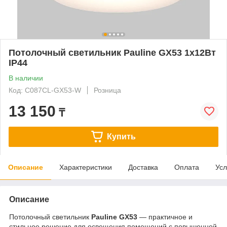
Потолочный светильник Pauline GX53 1x12Вт
IP44
В наличии
Код: C087CL-GX53-W
Розница
13 150
₸
Купить
Описание
Характеристики
Доставка
Оплата
Усл
Описание
Потолочный светильник
Pauline GX53
— практичное и
стильное решение для освещения помещений с повышенной