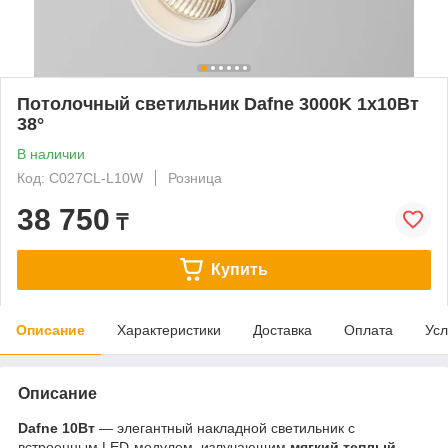
Потолочный светильник Dafne 3000K 1x10Вт
38°
В наличии
Код: C027CL-L10W
Розница
38 750
₸
Купить
Описание
Характеристики
Доставка
Оплата
Усл
Описание
Dafne 10Вт
— элегантный накладной светильник с
встроенным LED-модулем, излучающим
мягкий теплый