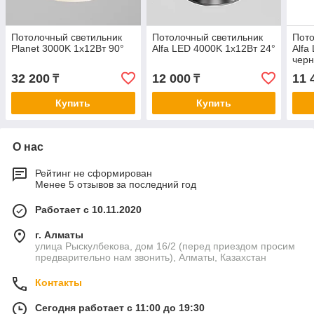
Потолочный светильник
Потолочный светильник
Пото
Planet 3000K 1x12Вт 90°
Alfa LED 4000K 1x12Вт 24°
Alfa
чер
32 200
12 000
11 
₸
₸
Купить
Купить
О нас
Рейтинг не сформирован
Менее 5 отзывов за последний год
Работает с 10.11.2020
г. Алматы
улица Рыскулбекова, дом 16/2 (перед приездом просим
предварительно нам звонить), Алматы, Казахстан
Контакты
Сегодня работает с 11:00 до 19:30