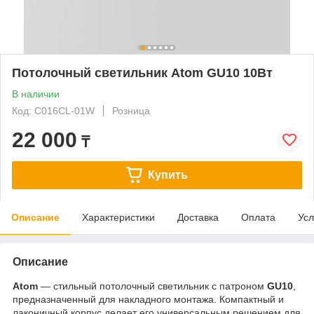
Потолочный светильник Atom GU10 10Вт
В наличии
Код: C016CL-01W
Розница
22 000
₸
Купить
Описание
Характеристики
Доставка
Оплата
Усл
Описание
Atom
— стильный потолочный светильник с патроном
GU10
,
предназначенный для накладного монтажа. Компактный и
лаконичный корпус делает его универсальным решением для