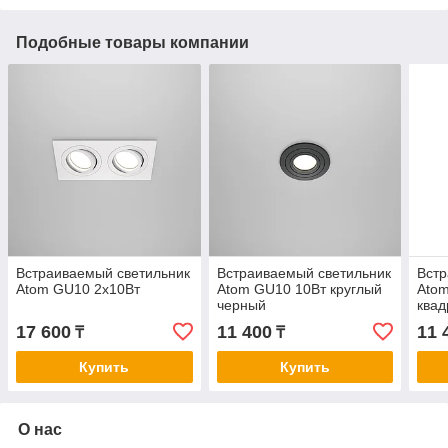
Подобные товары компании
Встраиваемый светильник
Встраиваемый светильник
Встр
Atom GU10 2x10Вт
Atom GU10 10Вт круглый
Ato
черный
ква
17 600
11 400
11 
₸
₸
Купить
Купить
О нас