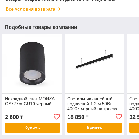
Все условия возврата
Подобные товары компании
Накладной спот MONZA
Светильник линейный
Свет
GS777m GU10 черный
подвесной 1.2 м 50Вт
подв
4000К черный на тросах
4000
2 600
18 850
32 
₸
₸
Купить
Купить