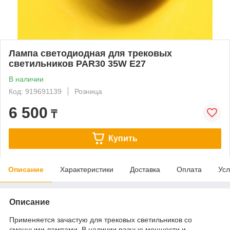
Лампа светодиодная для трековых
светильников PAR30 35W E27
В наличии
Код: 919691139
Розница
6 500
₸
Купить
Описание
Характеристики
Доставка
Оплата
Усл
Описание
Применяется зачастую для трековых светильников со
сменными лампами. В наличии разные мощности и