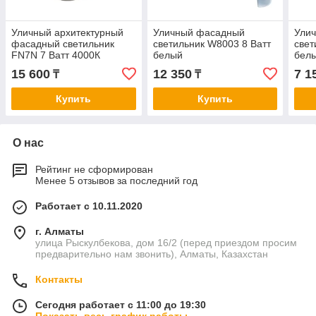
Уличный архитектурный
Уличный фасадный
Ули
фасадный светильник
светильник W8003 8 Ватт
свет
FN7N 7 Ватт 4000К
белый
бел
15 600
12 350
7 1
₸
₸
Купить
Купить
О нас
Рейтинг не сформирован
Менее 5 отзывов за последний год
Работает с 10.11.2020
г. Алматы
улица Рыскулбекова, дом 16/2 (перед приездом просим
предварительно нам звонить), Алматы, Казахстан
Контакты
Сегодня работает с 11:00 до 19:30