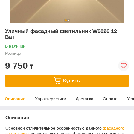
Уличный фасадный светильник W6026 12
Ватт
В наличии
Розница
9 750
₸
Купить
Описание
Характеристики
Доставка
Оплата
Усл
Описание
Основной отличительное особенностью данного
фасадного
светильника
является свет во все 4 стороны, в то время как