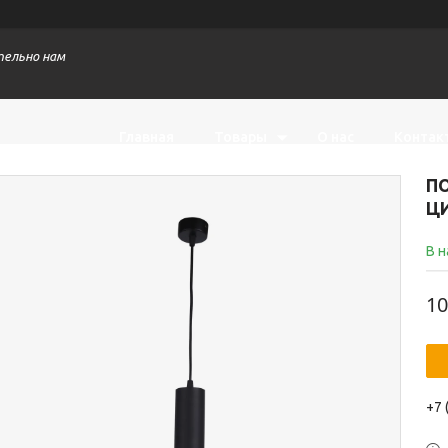
тельно нам
Главная
Товары
О нас
Контак
П
Ц
В 
10
+7 