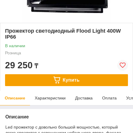
Прожектор светодиодный Flood Light 400W
IP66
В наличии
Розница
29 250
₸
Купить
Описание
Характеристики
Доставка
Оплата
Усл
Описание
Led прожектор с довольно большой мощностью, который
легко справится с освещением небольшого двора, фасада