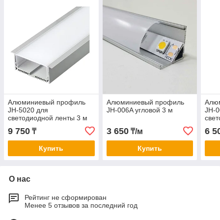
Алюминиевый профиль
Алюминиевый профиль
Алю
JH-5020 для
JH-006A угловой 3 м
JH-0
светодиодной ленты 3 м
свет
черн
9 750
3 650
6 5
₸
₸/м
Купить
Купить
О нас
Рейтинг не сформирован
Менее 5 отзывов за последний год